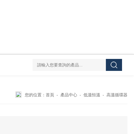
Mini MR standard IKAMAG磁力攪拌器
IT-09
您的位置：
首頁
-
產品中心
-
低溫恒溫
-
高溫循環器